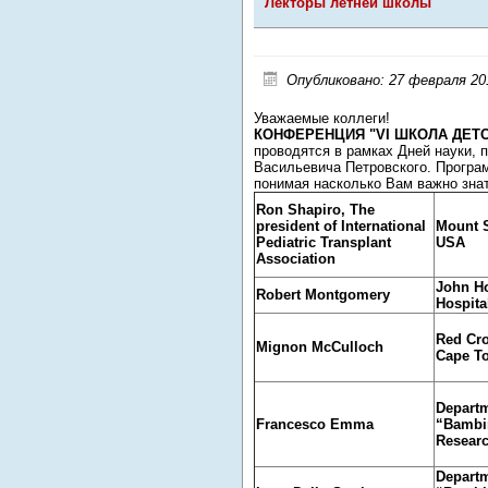
Лекторы летней школы
Опубликовано: 27 февраля 20
Уважаемые коллеги!
КОНФЕРЕНЦИЯ "VI ШКОЛА ДЕТ
проводятся в рамках Дней науки,
Васильевича Петровского. Програ
понимая насколько Вам важно зна
Ron Shapiro, The
president of International
Mount S
Pediatric Transplant
USA
Association
John Ho
Robert Montgomery
Hospita
Red Cro
Mignon McCulloch
Cape To
Departm
Francesco Emma
“Bambi
Researc
Departm