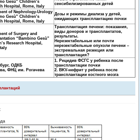
no Gesù” Children’s
сенсибилизированных детей
h Hospital, Rome, Italy
ent of Nephrology-Urology
Дозы и режимы диализа у детей,
no Gesù” Children’s
ожидающих трансплантацию почки
h Hospital, Rome, Italy
Трансплантация печени: показания,
виды доноров и трансплантатов,
ent of Surgery and
результаты.
lantation “Bambino Gesù”
Нерезектабельные или почти
n’s Research Hospital,
нерезектабельные опухоли печени –
taly
экстремальная резекция или
трансплантация?
1. Рецидив ФСГС у ребенка после
нбург, ОДКБ
трансплантации почки
ква, ФНЦ им. Рогачева
2. BKV-нефрит у ребенка после
трансплантации костного мозга
сплантаций
5
ода