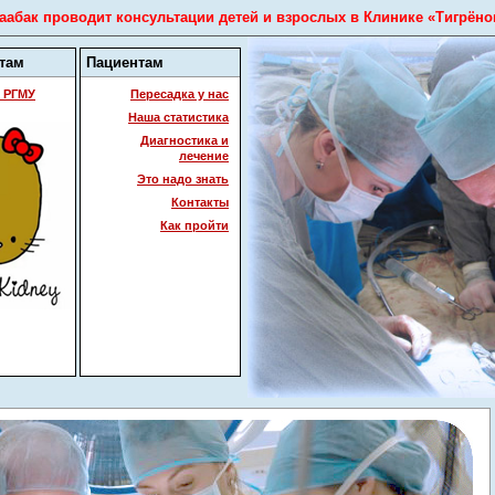
абак проводит консультации детей и взрослых в Клинике «Тигрёно
там
Пациентам
 РГМУ
Пересадка у нас
Наша статистика
Диагностика и
лечение
Это надо знать
Контакты
Как пройти