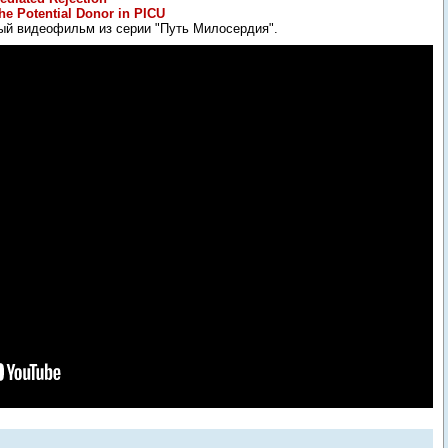
the Potential Donor in PICU
ый видеофильм из серии "Путь Милосердия".