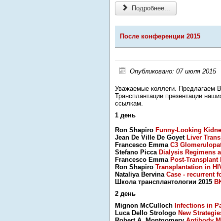
Подробнее...
После конференции 2015
Опубликовано: 07 июля 2015
Уважаемые коллеги. Предлагаем 
Трансплантации презентации наши
ссылкам.
1 день
Ron Shapiro
Funny-Looking Kidney
Jean De Ville De Goyet
Liver Tran
Francesco Emma
C3 Glomerulopa
Stefano Picca
Dialysis Regimens a
Francesco Emma
Post-Transplant
Ron Shapiro
Transplantation in HI
Nataliya Bervina
Case - recurrent 
Школа трансплантологии 2015
BK
2 день
Mignon McCulloch
Infections in P
Luca Dello Strologo
New Strategie
Robert A. Montgomery
Antibody M