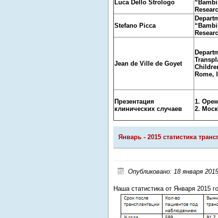
Luca Dello Strologo
“Bambi
Researc
Departm
Stefano Picca
“Bambi
Researc
Departm
Transp
Jean de Ville de Goyet
Childre
Rome, I
Презентация
1. Оре
клинических случаев
2. Мос
Январь - 2015 статистика тран
Опубликовано: 18 января 201
Наша статистика от Января 2015 г