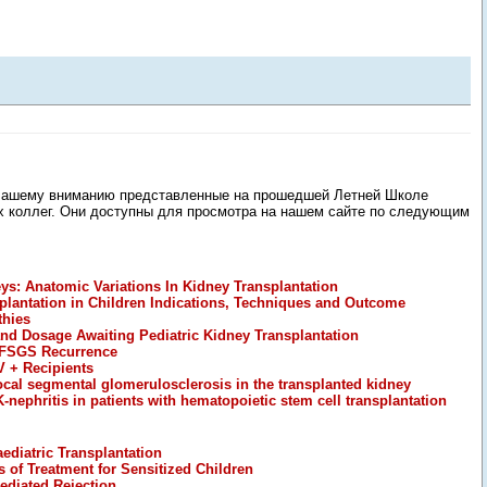
Вашему вниманию представленные на прошедшей Летней Школе
х коллег. Они доступны для просмотра на нашем сайте по следующим
s: Anatomic Variations In Kidney Transplantation
splantation in Children Indications, Techniques and Outcome
thies
nd Dosage Awaiting Pediatric Kidney Transplantation
 FSGS Recurrence
V + Recipients
focal segmental glomerulosclerosis in the transplanted kidney
-nephritis in patients with hematopoietic stem cell transplantation
aediatric Transplantation
s of Treatment for Sensitized Children
ediated Rejection