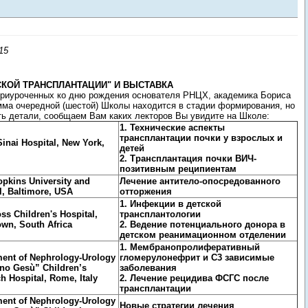
15
СКОЙ ТРАНСПЛАНТАЦИИ" И ВЫСТАВКА
 приуроченных ко дню рождения основателя РНЦХ, академика Бориса
мма очередной (шестой) Школы находится в стадии формирования, но
ть детали, сообщаем Вам каких лекторов Вы увидите на Школе:
1. Технические аспекты
трансплантации почки у взрослых и
inai Hospital, New York,
детей
2. Трансплантация почки ВИЧ-
позитивным реципиентам
pkins University and
Лечение антитело-опосредованного
l, Baltimore, USA
отторжения
1. Инфекции в детской
ss Children's Hospital,
трансплантологии
wn, South Africa
2. Ведение потенциального донора в
детском реанимационном отделении
1. Мембранопролиферативный
ent of Nephrology-Urology
гломерулонефрит и C3 зависимые
no Gesù” Children’s
заболевания
h Hospital, Rome, Italy
2. Лечение рецидива ФСГС после
трансплантации
ent of Nephrology-Urology
Новые стратегии лечения