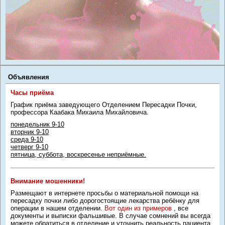
Объявления
Часы приёма
График приёма заведующего Отделением Пересадки Почки,
профессора Каабака Михаила Михайловича.
понедельник 9-10
вторник 9-10
среда 9-10
четверг 9-10
пятница, суббота, воскресенье неприёмные.
Внимание мошенники!
Размещают в интернете просьбы о материальной помощи на
пересадку почки либо дорогостоящие лекарства ребёнку для
операции в нашем отделении.
Вот один из примеров
, все
документы и выписки фальшивые. В случае сомнений вы всегда
можете обратиться в отделение и уточнить реальность пациента.