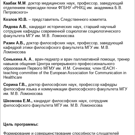
Каабак М.М
. доктор медицинских наук, профессор, заведующий
отделением пересадки почки ФГБНУ «РНХЦ им. академика Б.В.
Петровского»
Козлов Ю.В.
– представитель Следственного комитета.
Лядова А.В.
, кандидат исторических наук, старший научный
сотрудник кафедры современной социологии социологического
факультета МГУ им. М.В. Ломоносова
Разин А.В.,
доктор философских наук, профессор, заведующий
кафедрой этики философского факультета МГУ им. М.В.
Ломоносова
Сонькина А. А
., врач-педиатр и врач паллиативной помощи, тренер
навыков общения Центра непрерывного профессионального
образования Первого МГМУ им. И.М. Сеченова; член tEACH -
teaching committee of the European Association for Communication in
Healthcare
Сорина Г.В.,
доктор философских наук, профессор кафедры
философии языка и коммуникации философского факультета МГУ
им. М.В. Ломоносова
Шкомова Е.М.,
кандидат философских наук, сотрудник
философского факультета МГУ им. М.В. Ломоносова
Цель программы:
Формирование и совершенствование способности слушателей