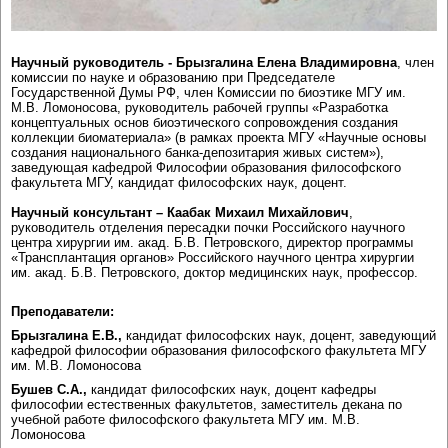
Научный руководитель - Брызгалина Елена Владимировна
, член
комиссии по науке и образованию при Председателе
Государственной Думы РФ, член Комиссии по биоэтике МГУ им.
М.В. Ломоносова, руководитель рабочей группы «Разработка
концептуальных основ биоэтического сопровождения создания
коллекции биоматериала» (в рамках проекта МГУ «Научные основы
создания национального банка-депозитария живых систем»),
заведующая кафедрой Философии образования философского
факультета МГУ, кандидат философских наук, доцент.
Научный консультант – Каабак Михаил Михайлович
,
руководитель отделения пересадки почки Российского научного
центра хирургии им. акад. Б.В. Петровского, директор программы
«Трансплантация органов» Российского научного центра хирургии
им. акад. Б.В. Петровского, доктор медицинских наук, профессор.
Преподаватели:
Брызгалина Е.В.,
кандидат философских наук, доцент, заведующий
кафедрой философии образования философского факультета МГУ
им. М.В. Ломоносова
Бушев С.А.,
кандидат философских наук, доцент кафедры
философии естественных факультетов, заместитель декана по
учебной работе философского факультета МГУ им. М.В.
Ломоносова